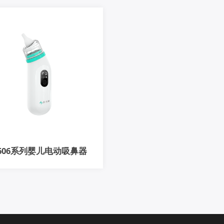
2606系列婴儿电动吸鼻器
呵护